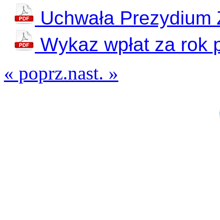
Uchwała Prezydium
Wykaz wpłat za rok 
« poprz.
nast. »
ODDZIAŁ
ZWIĄ
woj. p
35-0