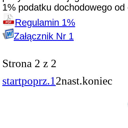
1% podatku dochodowego od o
Regulamin 1%
Załącznik Nr 1
Strona 2 z 2
start
poprz.
1
2
nast.
koniec