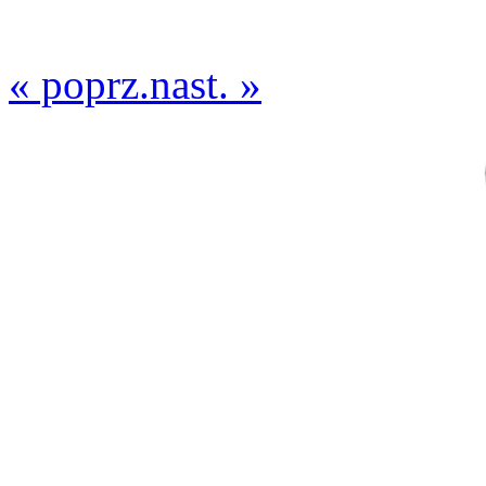
« poprz.
nast. »
ODDZIAŁ
ZWIĄ
woj. p
35-0
ul. Mo