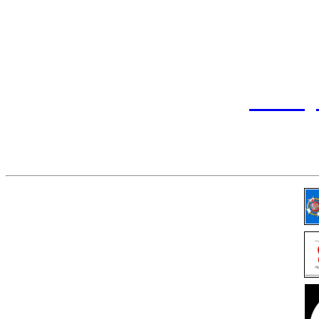
37-7
Pl. Świę
tel. (
przemy