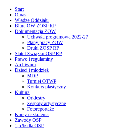
Start
O nas
Władze Oddziału
Biura OW ZOSP RP
Dokumentacja ZOW
Uchwała programowa 2022-27
Plany pracy ZOW
Druki ZOSP RP
Statut Związku OSP RP
Prawo i regulaminy
Archiwum
Dzieci i młodzież
MDP
Turniej OTWP
Konkurs plastyczny
Kultura
Orkiestry
Zespoły artystyczne
Fotoreportaże
Kursy i szkolenia
Zawody OSP
1,5 % dla OSP