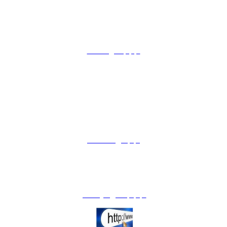
35-016 Rzeszów
ul. Mochnackiego 4
tel.: 17 853 33 94
fax: 17 853 33 96
rzeszow@zosprp.pl
BIURA TERENOWE
__________________
BT KROSNO
38-400 Krosno
ul. Niepodległości 2
tel. (13) 43 23 905
btkrosno@wp.pl
BT PRZEMYŚL
37-700 Przemyśl
Pl. Świętego Floriana 1
tel. (16) 67 57 290
przemysl@zosprp.pl