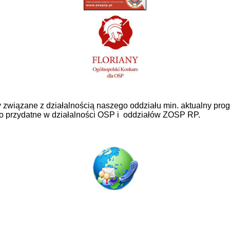
ty związane z działalnością naszego oddziału min. aktualny pr
ko przydatne w działalności OSP i oddziałów ZOSP RP.
ODDZIAŁ WOJEWÓDZKI
ZWIĄZKU OSP RP
woj. podkarpackiego