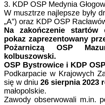
3. KDP OSP Medynia Głogows
W musztrze najlepsze były d
„A”) oraz KDP OSP Racławów
Na zakończenie startów 
pokaz zaprezentowany prz
Pożarniczą OSP Mazu
kolbuszowski.
OSP Bystrowice i KDP OS
Podkarpacie w Krajowych Z
się w dniu
26 sierpnia 2023 
małopolskie.
Zawody obserwowali m.in. p