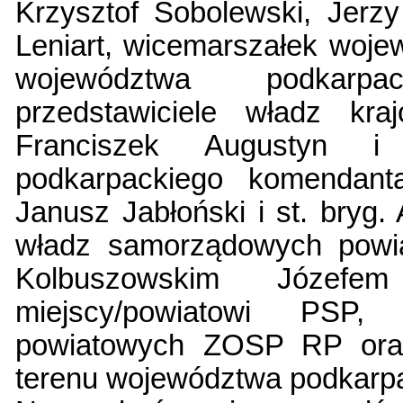
Krzysztof Sobolewski, Jer
Leniart, wicemarszałek woj
województwa podkarp
przedstawiciele władz kr
Franciszek Augustyn i
podkarpackiego komendant
Janusz Jabłoński i st. bryg.
władz samorządowych powia
Kolbuszowskim Józef
miejscy/powiatowi PSP,
powiatowych ZOSP RP oraz
terenu województwa podkarp