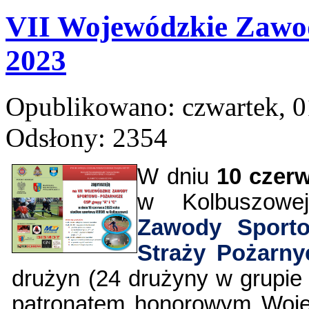
VII Wojewódzkie Zawo
2023
Opublikowano: czwartek, 0
Odsłony: 2354
W dniu
10 czerw
w Kolbuszow
Zawody Sporto
Straży Pożarny
drużyn (24 drużyny w grupie 
patronatem honorowym Woje