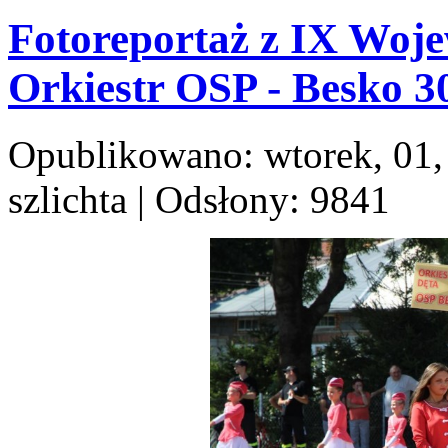
Fotoreportaż z IX Woj
Orkiestr OSP - Besko 30
Opublikowano: wtorek, 01,
szlichta
| Odsłony: 9841