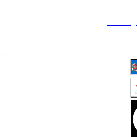
tel. (
przemy