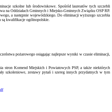
inacje szkolne lub środowiskowe. Spośród laureatów tych szczebli
poczywa na Oddziałach Gminnych i Miejsko-Gminnych Związku OSP RP.
towego, a następnie wojewódzkiego. Do eliminacji wyższego szczebla
 są kwalifikacje ogólnopolskie.
czeństwa pożarowego osiągając najlepsze wyniki w czasie eliminacji,
nia stron Komend Miejskich i Powiatowych PSP, a także niektórych
ały szkoleniowe, zestawy pytań i szereg innych przydatnych w tym
df