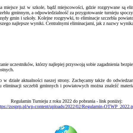
iejsce już w szkole, bądź miejscowości, gdzie rozgrywane są elim
 szczeblu gminnym, a odpowiedzialność za przygotowanie turnieju s
ędy gmin i szkoły. Kolejne rozgrywki, to eliminacje szczebla powia
ższego najlepsze wyniki. Centralnymi eliminacjami, jak z nazwy wynika
anie uczestników, którzy najlepiej przyswoją sobie zagadnienia bezpie
ustnych.
 w dziale aktualności naszej strony. Zachęcamy także do odwiedza
 eliminacji szczebli gminnych i powiatowych można znaleźć materi
Regulamin Turnieju z roku 2022 do pobrania - link poniżej:
ttps://zosprp.pl/wp-content/uploads/2022/02/Regulamin-OTWP_2022.p