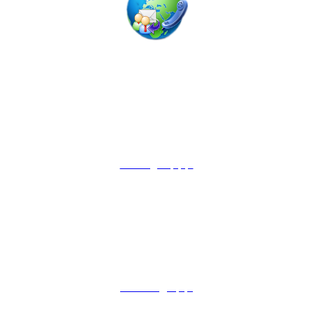
ODDZIAŁ WOJEWÓDZKI
ZWIĄZKU OSP RP
woj. podkarpackiego
35-016 Rzeszów
ul. Mochnackiego 4
tel.: 17 853 33 94
fax: 17 853 33 96
rzeszow@zosprp.pl
BIURA TERENOWE
__________________
BT KROSNO
38-400 Krosno
ul. Niepodległości 2
tel. (13) 43 23 905
btkrosno@wp.pl
BT PRZEMYŚL