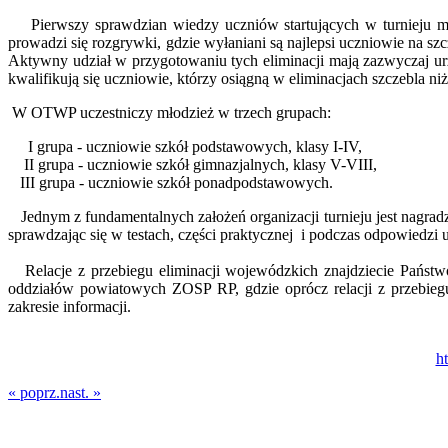
Pierwszy sprawdzian wiedzy uczniów startujących w turnieju ma m
prowadzi się rozgrywki, gdzie wyłaniani są najlepsi uczniowie na
Aktywny udział w przygotowaniu tych eliminacji mają zazwyczaj urz
kwalifikują się uczniowie, którzy osiągną w eliminacjach szczebla ni
W OTWP uczestniczy młodzież w trzech grupach:
I grupa - uczniowie szkół podstawowych, klasy I-IV,
II grupa - uczniowie szkół gimnazjalnych, klasy V-VIII,
III grupa - uczniowie szkół ponadpodstawowych.
Jednym z fundamentalnych założeń organizacji turnieju jest nagradz
sprawdzając się w testach, części praktycznej i podczas odpowiedzi 
Relacje z przebiegu eliminacji wojewódzkich znajdziecie Państwo
oddziałów powiatowych ZOSP RP, gdzie oprócz relacji z przebiegu
zakresie informacji.
h
« poprz.
nast. »