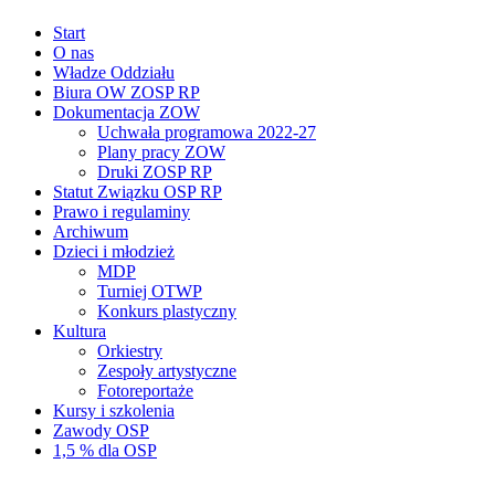
Start
O nas
Władze Oddziału
Biura OW ZOSP RP
Dokumentacja ZOW
Uchwała programowa 2022-27
Plany pracy ZOW
Druki ZOSP RP
Statut Związku OSP RP
Prawo i regulaminy
Archiwum
Dzieci i młodzież
MDP
Turniej OTWP
Konkurs plastyczny
Kultura
Orkiestry
Zespoły artystyczne
Fotoreportaże
Kursy i szkolenia
Zawody OSP
1,5 % dla OSP