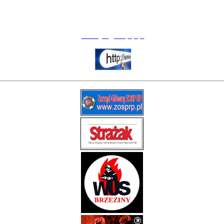
37-700 Przemyśl
Pl. Świętego Floriana 1
tel. (16) 67 57 290
przemysl@zosprp.pl