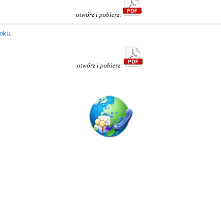
otwórz i pobierz:
roku
.
otwórz i pobierz:
ODDZIAŁ WOJEWÓDZKI
ZWIĄZKU OSP RP
woj. podkarpackiego
35-016 Rzeszów
ul. Mochnackiego 4
tel.: 17 853 33 94
fax: 17 853 33 96