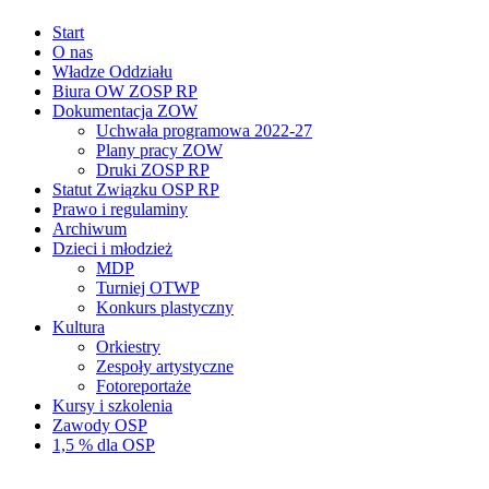
Start
O nas
Władze Oddziału
Biura OW ZOSP RP
Dokumentacja ZOW
Uchwała programowa 2022-27
Plany pracy ZOW
Druki ZOSP RP
Statut Związku OSP RP
Prawo i regulaminy
Archiwum
Dzieci i młodzież
MDP
Turniej OTWP
Konkurs plastyczny
Kultura
Orkiestry
Zespoły artystyczne
Fotoreportaże
Kursy i szkolenia
Zawody OSP
1,5 % dla OSP