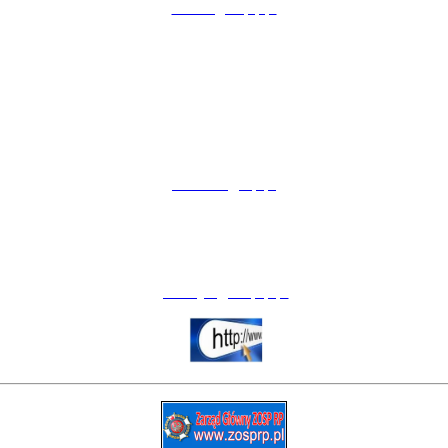
rzeszow@zosprp.pl
BIURA TERENOWE
__________________
BT KROSNO
38-400 Krosno
ul. Niepodległości 2
tel. (13) 43 23 905
btkrosno@wp.pl
BT PRZEMYŚL
37-700 Przemyśl
Pl. Świętego Floriana 1
tel. (16) 67 57 290
przemysl@zosprp.pl