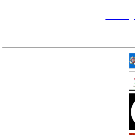
tel. (
przemy