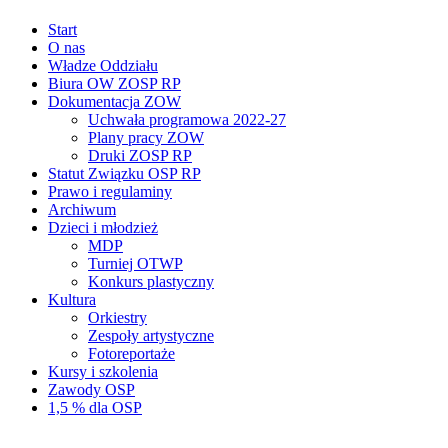
Start
O nas
Władze Oddziału
Biura OW ZOSP RP
Dokumentacja ZOW
Uchwała programowa 2022-27
Plany pracy ZOW
Druki ZOSP RP
Statut Związku OSP RP
Prawo i regulaminy
Archiwum
Dzieci i młodzież
MDP
Turniej OTWP
Konkurs plastyczny
Kultura
Orkiestry
Zespoły artystyczne
Fotoreportaże
Kursy i szkolenia
Zawody OSP
1,5 % dla OSP