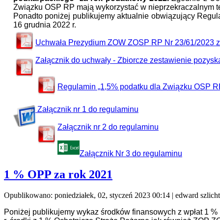
Związku OSP RP mają wykorzystać w nieprzekraczalnym ter
Ponadto poniżej publikujemy aktualnie obwiązujący Reg
16 grudnia 2022 r.
Uchwała Prezydium ZOW ZOSP RP Nr 23/61/2023 z d
Załącznik do uchwały - Zbiorcze zestawienie pozysk
Regulamin „1,5% podatku dla Związku OSP R
Załącznik nr 1 do regulaminu
Załącznik nr 2 do regulaminu
Załącznik Nr 3 do regulaminu
1 % OPP za rok 2021
Opublikowano: poniedziałek, 02, styczeń 2023 00:14
|
edward szlich
Poniżej publikujemy wykaz środków finansowych z wpłat 1 