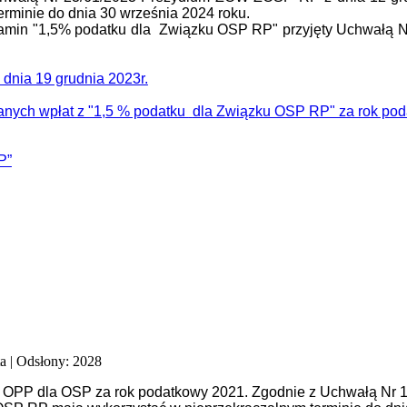
minie do dnia 30 września 2024 roku.
ulamin "1,5% podatku dla Związku OSP RP" przyjęty Uchwałą
nia 19 grudnia 2023r.
anych wpłat z "1,5 % podatku
dla Związku OSP RP" za rok po
P”
ta
| Odsłony: 2028
% OPP dla OSP za rok podatkowy 2021. Zgodnie z Uchwałą Nr