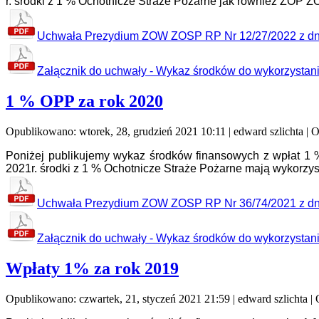
r. środki z 1 % Ochotnicze Straże Pożarne jak również ZOP 
Uchwała Prezydium ZOW ZOSP RP Nr 12/27/2022 z dni
Załącznik do uchwały - Wykaz środków do wykorzystan
1 % OPP za rok 2020
Opublikowano: wtorek, 28, grudzień 2021 10:11
|
edward szlichta
| O
Poniżej publikujemy wykaz środków finansowych z wpłat 
2021r. środki z 1 % Ochotnicze Straże Pożarne mają wykorzys
Uchwała Prezydium ZOW ZOSP RP Nr 36/74/2021 z dni
Załącznik do uchwały - Wykaz środków do wykorzystan
Wpłaty 1% za rok 2019
Opublikowano: czwartek, 21, styczeń 2021 21:59
|
edward szlichta
| 