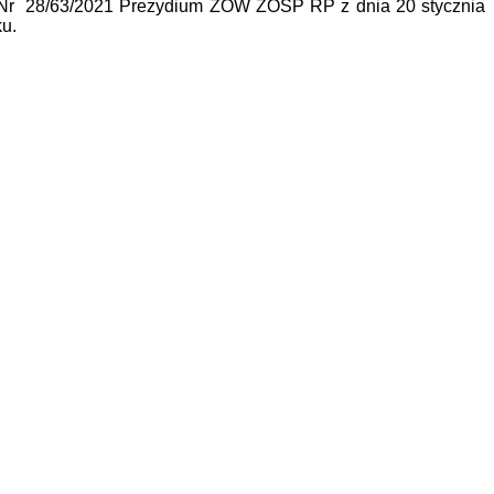
 Nr 28/63/2021 Prezydium ZOW ZOSP RP z dnia 20 stycznia
ku.